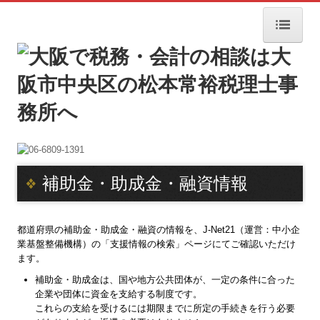
HOME
事務所案内
所長挨拶
サービス案内
補助金・助成金・融資情報
サービス内容
料金案内
都道府県の補助金・助成金・融資の情報を、J-Net21（運営：中小企
業基盤整備機構）の「支援情報の検索」ページにてご確認いただけ
交通案内
ます。
補助金・助成金は、国や地方公共団体が、一定の条件に合った
経営者お役立ち情報
企業や団体に資金を支給する制度です。
これらの支給を受けるには期限までに所定の手続きを行う必要
飲食店開業サポート