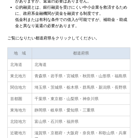
がありますが、返還の必要はありません。
公的融資とは、銀行融資を受けにくい中小企業を救済するため
新規出店の税金の事
に、政府系金融機関が資金を融資する制度です。
低金利または有利な条件での借入が可能ですが、補助金・助成
法人化について
金と異なり返還の必要があります。
社会福祉法人会計Q&A
ご覧になりたい都道府県をクリックしてください。
FX4クラウド(社福)
地 域
都道府県
セミナー案内
北海道
北海道
東北地方
青森県
・
岩手県
・
宮城県
・
秋田県
・
山形県
・
福島県
お役立ちコーナー
関信地方
埼玉県
・
茨城県
・
栃木県
・
群馬県
・
新潟県
・
長野県
関連リンク
首都圏
千葉県
・
東京都
・
山梨県
・
神奈川県
リンク集
東海地方
静岡県
・
岐阜県
・
愛知県
・
三重県
お問合せ
北陸地方
富山県
・
石川県
・
福井県
個人情報保護方針
近畿地方
滋賀県
・
京都府
・
大阪府
・
奈良県
・
和歌山県
・
兵庫