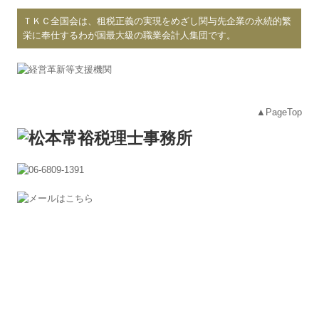
ＴＫＣ全国会は、租税正義の実現をめざし関与先企業の永続的繁
栄に奉仕するわが国最大級の職業会計人集団です。
▲PageTop