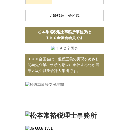
近畿税理士会所属
松本常裕税理士事務所事務所は
ＴＫＣ全国会会員です
ＴＫＣ全国会は、租税正義の実現をめざし
関与先企業の永続的繁栄に奉仕するわが国
最大級の職業会計人集団です。