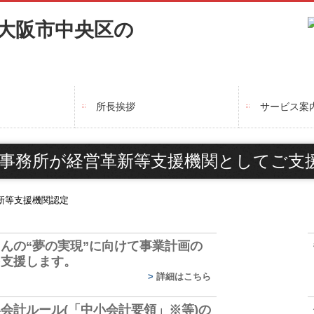
所長挨拶
サービス案
サービス内
料金案内
事務所が経営革新等支援機関としてご支
んの“夢の実現”に向けて
事業計画の
を支援します。
>
詳細はこちら
会計ルール(「中小会計要領」※等)の