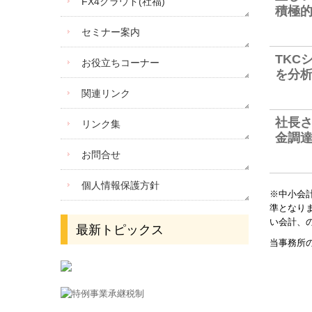
FX4クラウド(社福)
積極
セミナー案内
TKC
お役立ちコーナー
を分
関連リンク
社長
リンク集
金調
お問合せ
個人情報保護方針
※中小会
準となり
い会計、
最新トピックス
当事務所