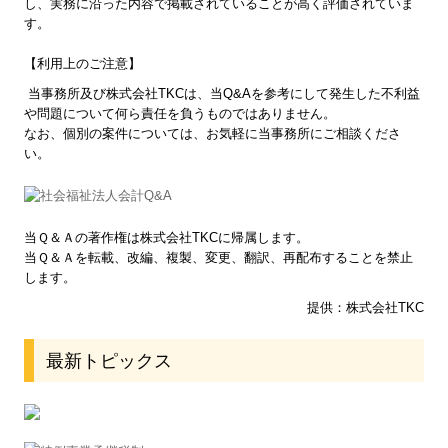
し、実務に沿った内容で掲載されていることが高く評価されていま
す。
新規出店の税金の事
【利用上のご注意】
法人化について
当事務所及び株式会社TKCは、当Q&Aを参考にして発生した不利益
や問題について何ら責任を負うものではありません。
社会福祉法人会計Q&A
なお、個別の案件については、お気軽に当事務所にご相談くださ
い。
FX4クラウド(社福)
セミナー案内
当Ｑ＆Ａの著作権は株式会社TKCに帰属します。
お役立ちコーナー
当Ｑ＆Ａを転載、改編、複製、変更、翻訳、再配布することを禁止
します。
関連リンク
提供：株式会社TKC
リンク集
最新トピックス
お問合せ
個人情報保護方針