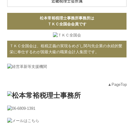
近畿税理士会所属
松本常裕税理士事務所事務所は
ＴＫＣ全国会会員です
ＴＫＣ全国会は、租税正義の実現をめざし関与先企業の永続的繁
栄に奉仕するわが国最大級の職業会計人集団です。
▲PageTop