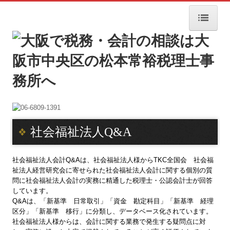
HOME
事務所案内
所長挨拶
サービス案内
社会福祉法人Q&A
サービス内容
料金案内
社会福祉法人会計Q&Aは、社会福祉法人様からTKC全国会 社会福
祉法人経営研究会に寄せられた社会福祉法人会計に関する個別の質
交通案内
問に社会福祉法人会計の実務に精通した税理士・公認会計士が回答
しています。
Q&Aは、「新基準 日常取引」「資金 勘定科目」「新基準 経理
経営者お役立ち情報
区分」「新基準 移行」に分類し、データベース化されています。
社会福祉法人様からは、会計に関する業務で発生する疑問点に対
飲食店開業サポート